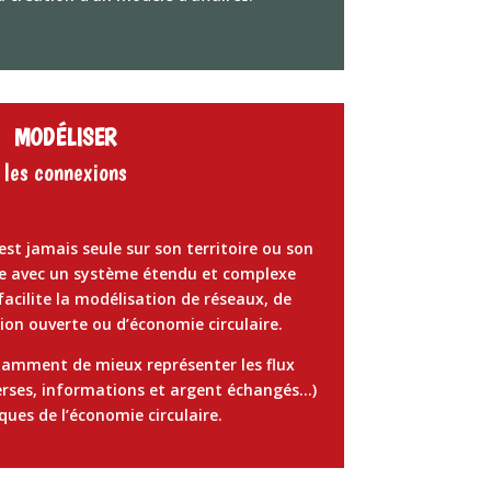
MODÉLISER
les connexions
est jamais seule sur son territoire ou son
le avec un système étendu et complexe
facilite la modélisation de réseaux, de
ion ouverte ou d’économie circulaire.
otamment de mieux
représenter les
flux
erses, informations
et argent
échangés…)
ques de l’économie circulaire.