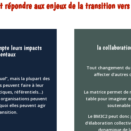
t répondre aux enjeux de la transition vers 
la collaboratio
mpte leurs impacts
mentaux
Tout changement du m
affecter d’autres 
sual
“, mais la plupart des
s peuvent faire à leur
tiques, référentiels…)
La matrice permet de m
 organisations peuvent
table pour imaginer 
quoi elles peuvent agir
soutenable
ansition.
Le BM3C2 peut donc 
d’élaboration collectiv
dynamique de la